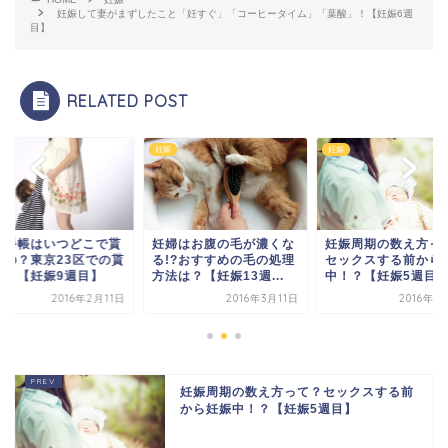
妊娠して妻がまずしたこと「妊すぐ」「コーヒータイム」「葉酸」！【妊娠6週
目】
RELATED POST
妊娠
妊娠
子手帳はいつどこで貰
妊婦はお腹の毛が濃くな
妊娠周期の数え方っ
るの？東京23区での貰
る!?おすすめの毛の処理
セックスする前から
方！【妊娠9週目】
方法は？【妊娠13週...
中！？【妊娠5週目
2016年2月11日
2016年3月11日
2016年1
妊娠周期の数え方って？セックスする前
から妊娠中！？【妊娠5週目】